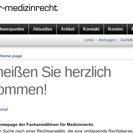
hwerpunkte
Aktuelles
Artikel
Kontakt
Kosten
Links
|
Anfragen
|
Gefällt
Home page
heißen Sie herzlich
kommen!
erne!
Homepage der
Fachanwältinen für Medizinrecht.
er Suche nach einer Rechtsanwältin, die eine umfassende Rechtsberat