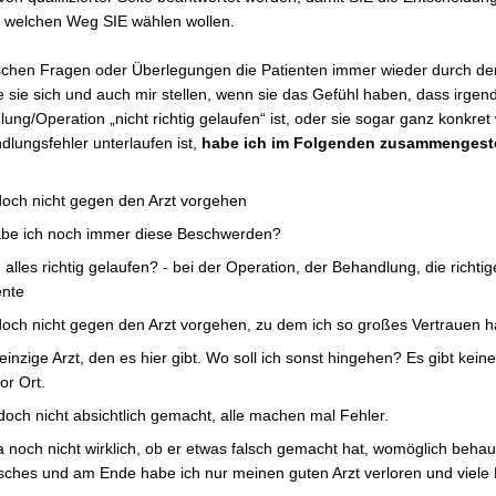
, welchen Weg SIE wählen wollen.
ischen Fragen oder Überlegungen die Patienten immer wieder durch de
e sie sich und auch mir stellen, wenn sie das Gefühl haben, dass irge
ung/Operation „nicht richtig gelaufen“ ist, oder sie sogar ganz konkret
dlungsfehler unterlaufen ist,
habe ich im Folgenden zusammengeste
doch nicht gegen den Arzt vorgehen
be ich noch immer diese Beschwerden?
ch alles richtig gelaufen? - bei der Operation, der Behandlung, die richti
nte
doch nicht gegen den Arzt vorgehen, zu dem ich so großes Vertrauen h
 einzige Arzt, den es hier gibt. Wo soll ich sonst hingehen? Es gibt kein
or Ort.
doch nicht absichtlich gemacht, alle machen mal Fehler.
a noch nicht wirklich, ob er etwas falsch gemacht hat, womöglich behau
sches und am Ende habe ich nur meinen guten Arzt verloren und viele