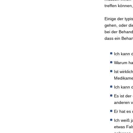
treffen können
Einige der typ
gehen, oder di
bei der Behandl
dass ein Behan
Ich kann 
Warum ha
Ist wirkli
Medikame
Ich kann 
Es ist der
anderen v
Er hat es 
Ich weiß j
etwas Fal