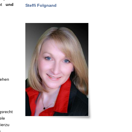
t
und
Steffi Folgnand
hehen
gsrecht
ele
hierzu
g