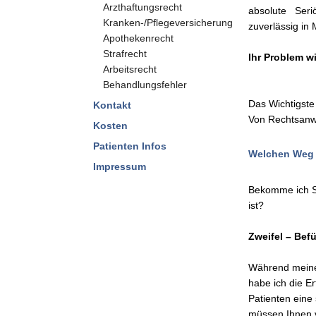
Arzthaftungsrecht
absolute Seri
Kranken-/Pflegeversicherung
zuverlässig in 
Apothekenrecht
Strafrecht
Ihr Problem w
Arbeitsrecht
Behandlungsfehler
Das Wichtigste 
Kontakt
Von Rechtsanwä
Kosten
Patienten Infos
Welchen Weg 
Impressum
Bekomme ich S
ist?
Zweifel – Bef
Während meiner
habe ich die E
Patienten eine 
müssen Ihnen v