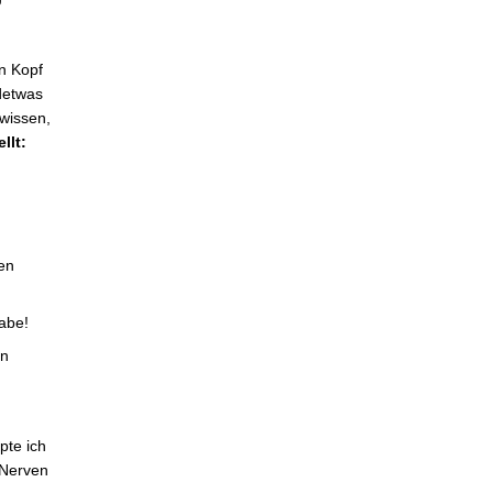
n Kopf
ndetwas
 wissen,
llt:
gen
abe!
en
pte ich
 Nerven