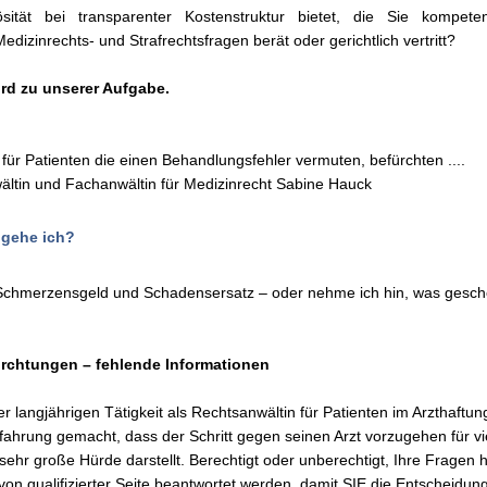
ösität bei transparenter Kostenstruktur bietet, die Sie kompeten
Medizinrechts- und Strafrechtsfragen berät oder gerichtlich vertritt?
ird zu unserer Aufgabe.
für Patienten die einen Behandlungsfehler vermuten, befürchten ....
ltin und Fachanwältin für Medizinrecht Sabine Hauck
gehe ich?
chmerzensgeld und Schadensersatz – oder nehme ich hin, was gesc
ürchtungen – fehlende Informationen
 langjährigen Tätigkeit als Rechtsanwältin für Patienten im Arzthaftun
rfahrung gemacht, dass der Schritt gegen seinen Arzt vorzugehen für vi
sehr große Hürde darstellt. Berechtigt oder unberechtigt, Ihre Fragen 
on qualifizierter Seite beantwortet werden, damit SIE die Entscheidun